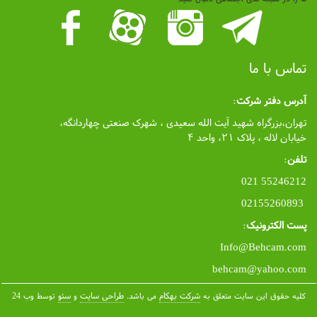
تماس با ما
آدرس دفتر شرکت
:
تهران،بزرگراه شهید آیت الله سعیدی ، شهرک صنعتی چهاردانگه،
خیابان لاله ، پلاک ۲۱، واحد ۴
تلفن
:
55246212 021
02155260893
پست الکترونیک
:
Info@Behcam.com
behcam@yahoo.com
شرکت بهکام
طراحی سایت
سئو
کلیه حقوق این سایت متعلق به
می باشد.
و
توسط وب 24