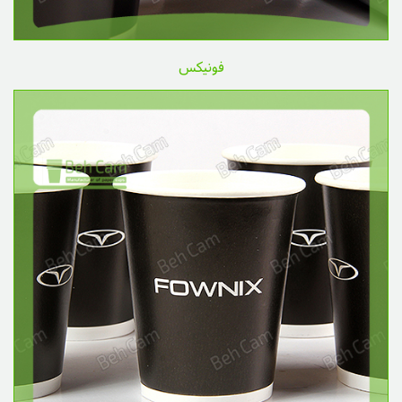
فونیکس