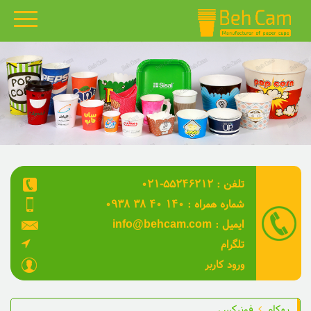
بهکام
محصولات
گالری نمونه کارها
قالب های بهکام
۰۲۱-۵۵۲۴۶۲۱۲ : تلفن
مقالات
۰۹۳۸ ۳۸ ۴۰ ۱۴۰ : شماره همراه
ویدئو
info@behcam.com : ایمیل
تلگرام
درباره ما
ورود کاربر
تماس با ما
بهکام
فونیکس