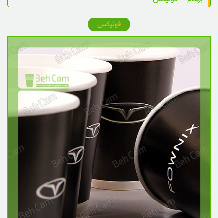
فونیکس