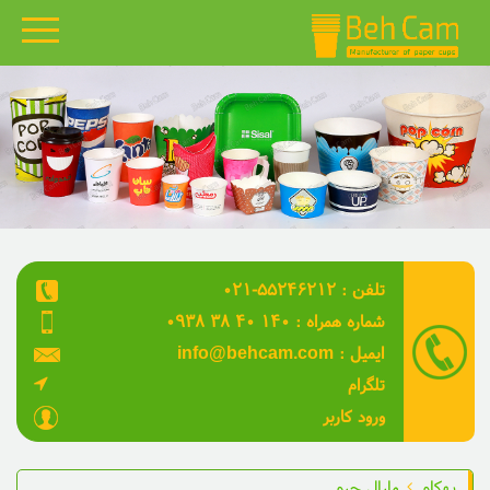
بهکام
محصولات
گالری نمونه کارها
قالب های بهکام
۰۲۱-۵۵۲۴۶۲۱۲ : تلفن
مقالات
۰۹۳۸ ۳۸ ۴۰ ۱۴۰ : شماره همراه
ویدئو
info@behcam.com : ایمیل
تلگرام
درباره ما
ورود کاربر
تماس با ما
بهکام
مارال چرم