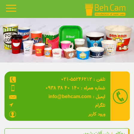
بهکام
محصولات
گالری نمونه کارها
قالب های بهکام
۰۲۱-۵۵۲۴۶۲۱۲ : تلفن
مقالات
۰۹۳۸ ۳۸ ۴۰ ۱۴۰ : شماره همراه
ویدئو
info@behcam.com : ایمیل
تلگرام
درباره ما
ورود کاربر
تماس با ما
بهکام
شیرآلات شودر