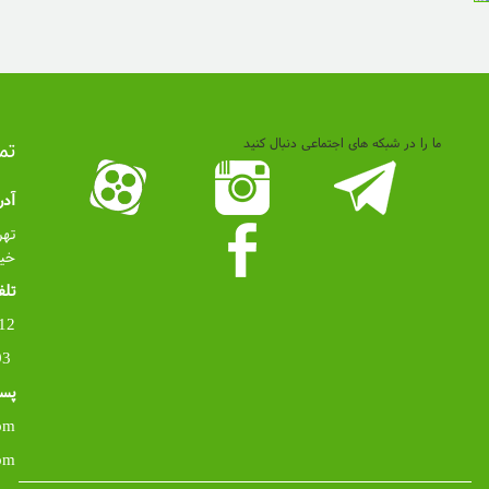
ما را در شبکه های اجتماعی دنبال کنید
تم
آد
تهر
خیاب
تلف
021
02155260893
پست
om
om