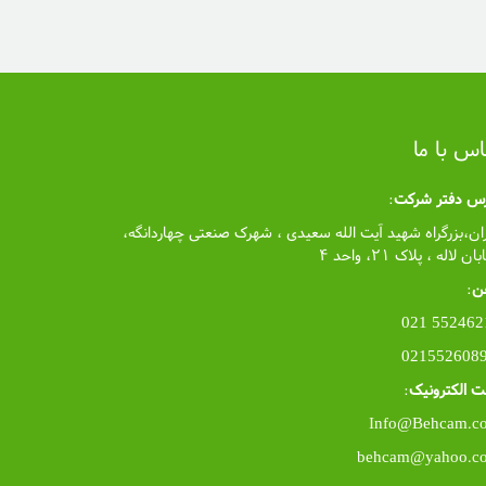
اس با ما
رس دفتر شرکت
:
ان،بزرگراه شهید آیت الله سعیدی ، شهرک صنعتی چهاردانگه،
ان لاله ، پلاک ۲۱، واحد ۴
ن
:
55246212 
 الکترونیک
:
Info@Behcam.c
behcam@yahoo.c