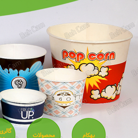
گالری
بهکام
محصولات