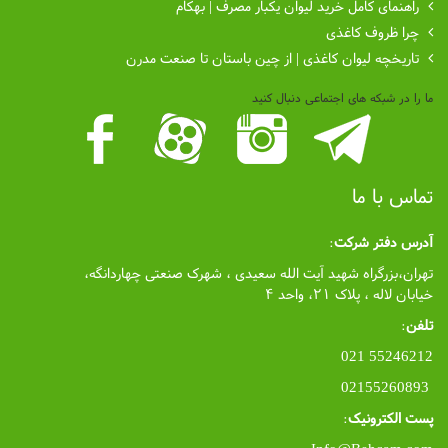
راهنمای کامل خرید لیوان یکبار مصرف | بهکام
چرا ظروف کاغذی
تاریخچه لیوان کاغذی | از چین باستان تا صنعت مدرن
ما را در شبکه های اجتماعی دنبال کنید
تماس با ما
آدرس دفتر شرکت
:
تهران،بزرگراه شهید آیت الله سعیدی ، شهرک صنعتی چهاردانگه،
خیابان لاله ، پلاک ۲۱، واحد ۴
تلفن
:
55246212 021
02155260893
پست الکترونیک
: