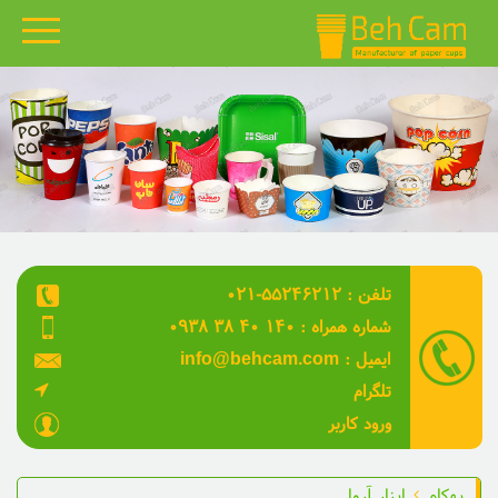
بهکام
محصولات
گالری نمونه کارها
قالب های بهکام
۰۲۱-۵۵۲۴۶۲۱۲ : تلفن
مقالات
۰۹۳۸ ۳۸ ۴۰ ۱۴۰ : شماره همراه
ویدئو
info@behcam.com : ایمیل
تلگرام
درباره ما
ورود کاربر
تماس با ما
بهکام
ابزار آروا