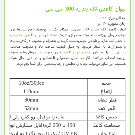
لیوان کاغذی تک جداره 300 سی سی
حداقل تیراژ: ۱۰۰۰۰
زمان تحویل: ۳۰ روز
لیوان کاغذی تک جداره 300 سی‌سی بهکام یکی از پرمصرف‌ترین سایزها برای
نوشیدنی‌های روزانه مانند نوشابه، دوغ و شربت است. این
لیوان کاغذی تک جداره
با حجم استاندارد و طراحی خوش‌دست، گزینه‌ای به‌صرفه و محبوب در کافی‌شاپ‌ها
و رستوران‌ها به شمار می‌رود. به دلیل کیفیت ساخت بالا و مقاومت مناسب،
بسیاری آن را به‌عنوان
بهترین لیوان کاغذی
برای پذیرایی در مهمانی‌ها و مصرف
روزمره انتخاب می‌کنند. اگر به دنبال محصولی اقتصادی و در عین حال شیک
هستید، این سایز می‌تواند تجربه‌ای مطمئن و رضایت‌بخش برای شما رقم بزند.
حجم
10oz/300cc
ارتفاع
110mm
قطر دهانه
80mm
قطر کف
52mm
جنس کاغذ
مات یا براق(با رو کش پلی اتیلن)
ضخامت کاغذ
198 تا 250 گرم(قابل سفارش توسط مشتری)
نوع چاپ
CMYK / یک تا پنج رنگ ( به انتخاب مشتری )