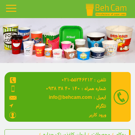
بهکام
محصولات
گالری نمونه کارها
قالب های بهکام
۰۲۱-۵۵۲۴۶۲۱۲ : تلفن
مقالات
۰۹۳۸ ۳۸ ۴۰ ۱۴۰ : شماره همراه
ویدئو
info@behcam.com : ایمیل
تلگرام
درباره ما
ورود کاربر
تماس با ما
بهکام
محصولات
لیوان کاغذی تک جداره