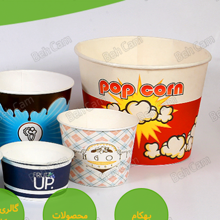
گالری
بهکام
محصولات