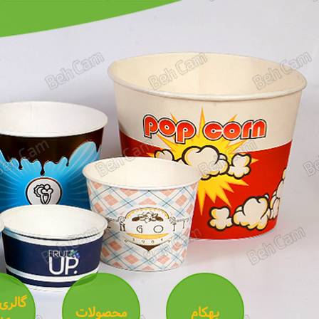
گالری
بهکام
محصولات